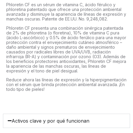
Phloretin CF es un sérum de vitamina C, ácido férulico y
phloretina patentado que ofrece una protección ambiental
avanzada y disminuye la apariencia de líneas de expresión y
manchas oscuras. Patente de EE.UU. No. 9,248,082.
Phloretin CF presenta una combinación sinérgica patentada
de 2% de phloretina (o floretina), 10% de vitamina C pura
(ácido L-ascórbico) y 0.5% de ácido ferúlico para una mayor
protección contra el envejecimiento cutáneo atmosférico –
daño ambiental y signos prematuros de envejecimiento
causados por radicales libres de UVA/UVB, radiación
infrarroja (IR-A) y contaminación por ozono (O3). Además de
los beneficios protectores antioxidantes, Phloretin CF mejora
la apariencia de las manchas oscuras, las líneas de
expresión y el tono de piel desigual.
Reduce ahora las líneas de expresión y la hiperpigmentación
con el sérum que brinda protección ambiental avanzada. ¡En
todo tipo de pieles!
Activos clave y por qué funcionan