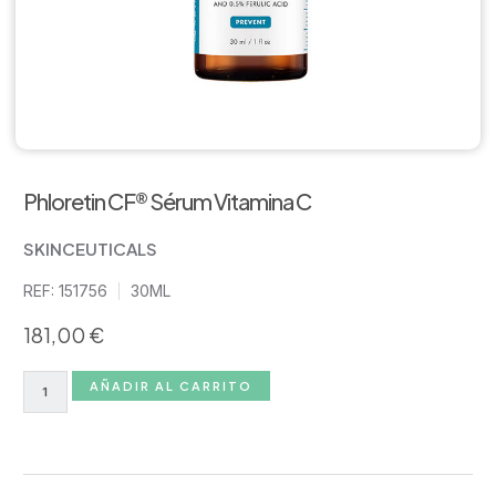
Phloretin CF® Sérum Vitamina C
SKINCEUTICALS
REF: 151756
30ML
181,00
€
AÑADIR AL CARRITO