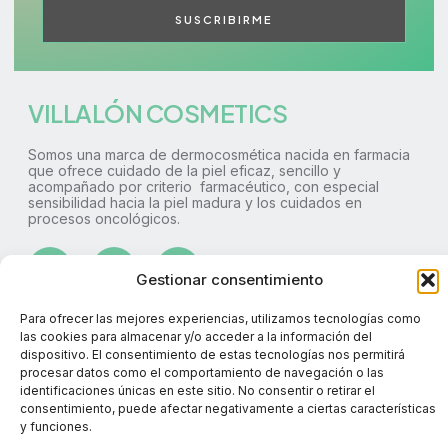
SUSCRIBIRME
VILLALÓN COSMETICS
Somos una marca de dermocosmética nacida en farmacia
que ofrece cuidado de la piel eficaz, sencillo y
acompañado por criterio farmacéutico, con especial
sensibilidad hacia la piel madura y los cuidados en
procesos oncológicos.
Gestionar consentimiento
Para ofrecer las mejores experiencias, utilizamos tecnologías como
690 882 592
las cookies para almacenar y/o acceder a la información del
dispositivo. El consentimiento de estas tecnologías nos permitirá
info@villaloncosmetics.com
procesar datos como el comportamiento de navegación o las
Calle Golondrina 31, Aravaca, Madrid
identificaciones únicas en este sitio. No consentir o retirar el
consentimiento, puede afectar negativamente a ciertas características
y funciones.