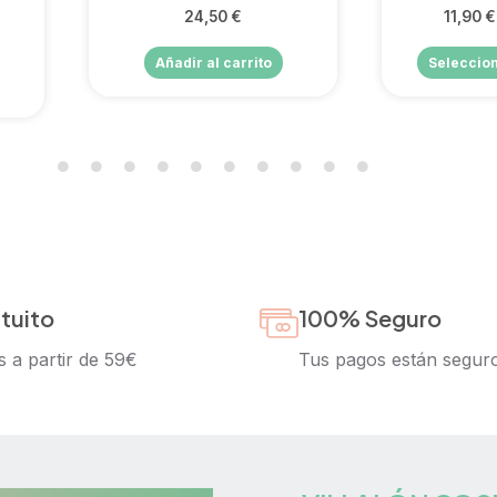
24,50
€
11,90
€
Añadir al carrito
Seleccio
tuito
100% Seguro
s a partir de 59€
Tus pagos están segur