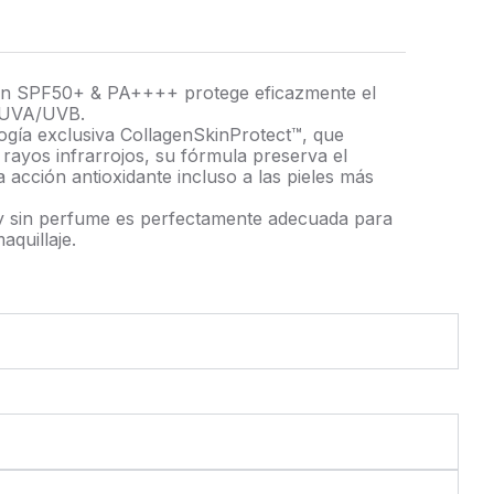
ión SPF50+ & PA++++ protege eficazmente el
s UVA/UVB.
ogía exclusiva CollagenSkinProtect™, que
 rayos infrarrojos, su fórmula preserva el
a acción antioxidante incluso a las pieles más
le y sin perfume es perfectamente adecuada para
quillaje.