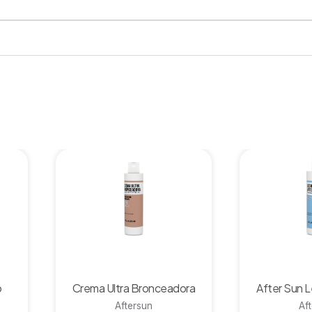
Vista rápida
Vista 
o
Crema Ultra Bronceadora
After Sun 
Aftersun
Af