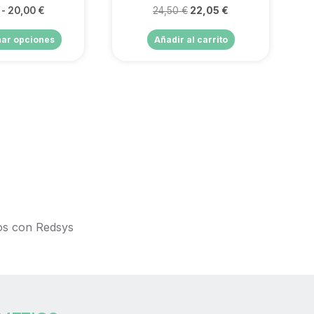
-
20,00
€
24,50
€
22,05
€
nar opciones
Añadir al carrito
os con Redsys