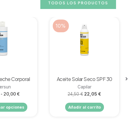
TODOS LOS PRODUCTOS
10%
rápida
Vista rápida
Leche Corporal
Aceite Solar Seco SPF 30
tersun
Capilar
-
20,00
€
24,50
€
22,05
€
nar opciones
Añadir al carrito