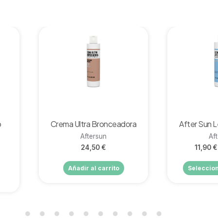
Vista rápida
Vista 
o
Crema Ultra Bronceadora
After Sun 
Aftersun
Af
24,50
€
11,90
€
Añadir al carrito
Seleccio