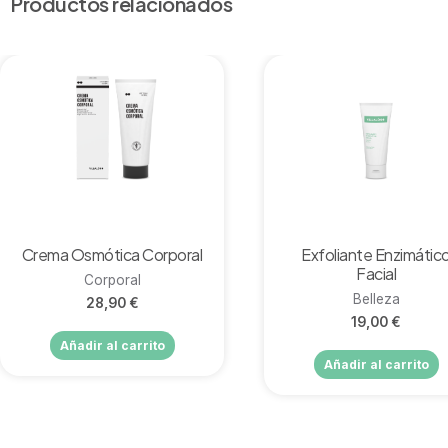
Productos relacionados
Vista rápida
Vista rápida
Crema Osmótica Corporal
Exfoliante Enzimátic
Facial
Corporal
Belleza
28,90
€
19,00
€
Añadir al carrito
Añadir al carrito