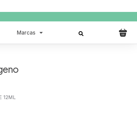
Marcas
geno
E 12ML